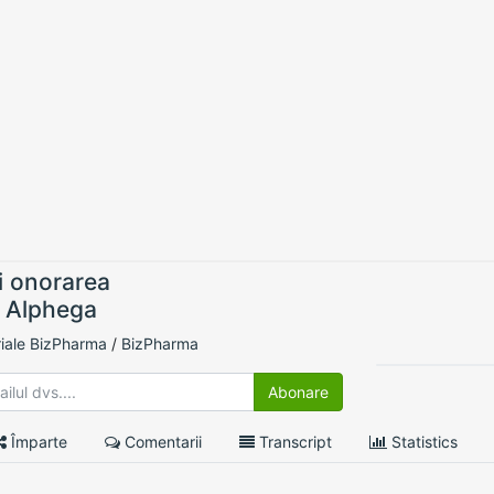
i onorarea
 Alphega
riale BizPharma
/
BizPharma
0 Likes
Abonare
Împarte
Comentarii
Transcript
Statistics