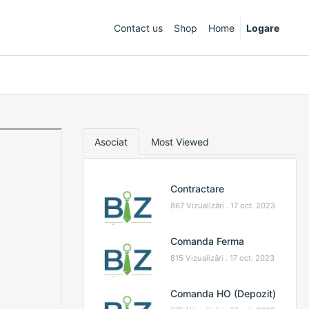
Contact us
Shop
Home
Logare
Asociat
Most Viewed
Contractare
867 Vizualizări .
17 oct. 2023
Comanda Ferma
815 Vizualizări .
17 oct. 2023
Comanda HO (Depozit)