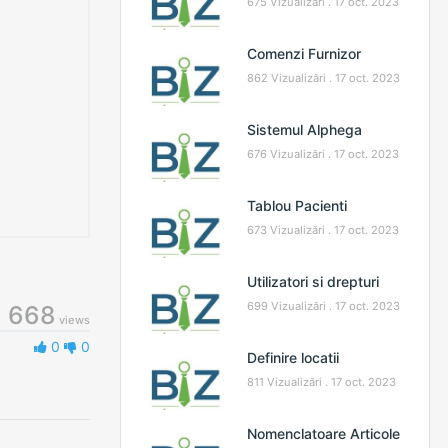
675 Vizualizări .
17 oct. 2023
Comenzi Furnizor
862 Vizualizări .
17 oct. 2023
Sistemul Alphega
676 Vizualizări .
17 oct. 2023
Tablou Pacienti
673 Vizualizări .
17 oct. 2023
Utilizatori si drepturi
699 Vizualizări .
17 oct. 2023
668
views
0
0
Definire locatii
811 Vizualizări .
17 oct. 2023
Nomenclatoare Articole