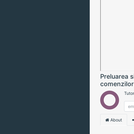
Preluarea s
comenzilor
Tuto
About