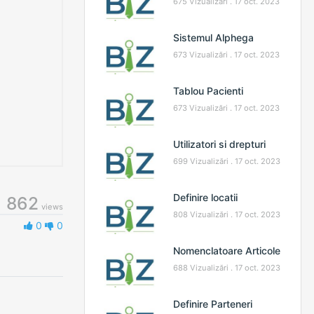
675 Vizualizări .
17 oct. 2023
Sistemul Alphega
673 Vizualizări .
17 oct. 2023
Tablou Pacienti
673 Vizualizări .
17 oct. 2023
Utilizatori si drepturi
699 Vizualizări .
17 oct. 2023
Definire locatii
862
views
808 Vizualizări .
17 oct. 2023
0
0
Nomenclatoare Articole
688 Vizualizări .
17 oct. 2023
Definire Parteneri