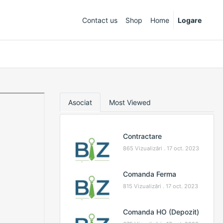
Contact us
Shop
Home
Logare
Asociat
Most Viewed
Contractare
865 Vizualizări .
17 oct. 2023
Comanda Ferma
815 Vizualizări .
17 oct. 2023
Comanda HO (Depozit)