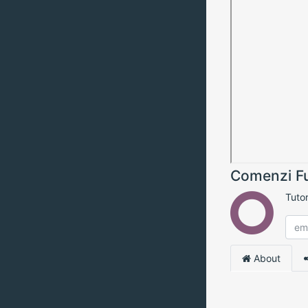
Comenzi Fu
Tuto
About