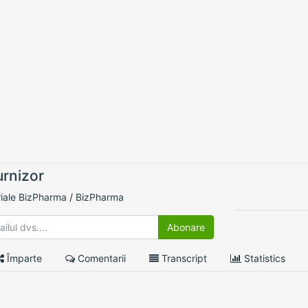
rnizor
riale BizPharma
/
BizPharma
0 Likes
Abonare
Împarte
Comentarii
Transcript
Statistics