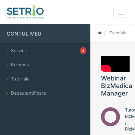
Tutoriale
CONTUL MEU
Servicii
5
Biznews
Webinar
Tutoriale
BizMedica
Manager
Dezautentificare
Tutor
BizM
/
BizM