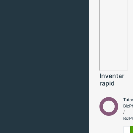
Inventar
rapid
Tutor
BizP
/
BizP