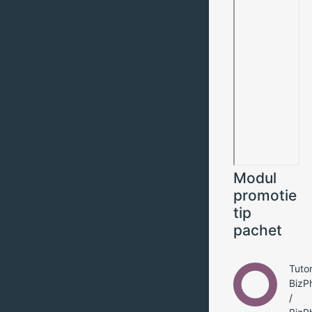
Modul
promotie
tip
pachet
Tutor
BizP
/