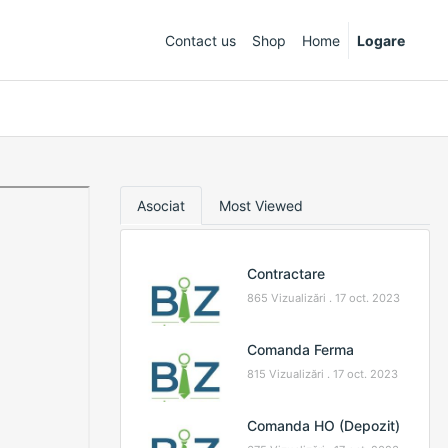
Contact us
Shop
Home
Logare
Asociat
Most Viewed
Contractare
865 Vizualizări .
17 oct. 2023
Comanda Ferma
815 Vizualizări .
17 oct. 2023
Comanda HO (Depozit)