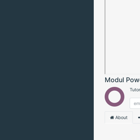
Modul Powe
Tuto
About