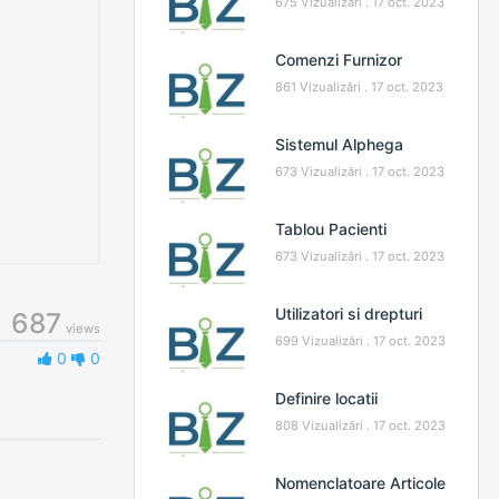
675 Vizualizări .
17 oct. 2023
Comenzi Furnizor
861 Vizualizări .
17 oct. 2023
Sistemul Alphega
673 Vizualizări .
17 oct. 2023
Tablou Pacienti
673 Vizualizări .
17 oct. 2023
Utilizatori si drepturi
687
views
699 Vizualizări .
17 oct. 2023
0
0
Definire locatii
808 Vizualizări .
17 oct. 2023
Nomenclatoare Articole