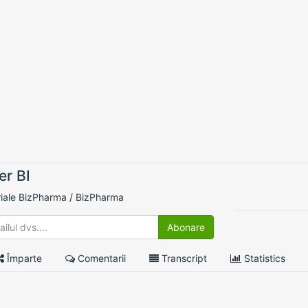
r BI
riale BizPharma
/
BizPharma
0 Likes
Abonare
Împarte
Comentarii
Transcript
Statistics