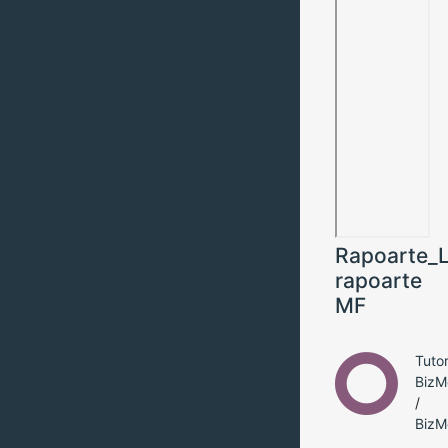
Rapoarte_L
rapoarte
MF
Tutor
BizM
/
BizM