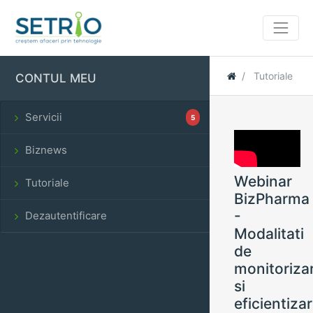
Tutoriale
CONTUL MEU
Servicii
5
Biznews
Webinar
Tutoriale
BizPharma
-
Dezautentificare
Modalitati
de
monitoriza
si
eficientiza