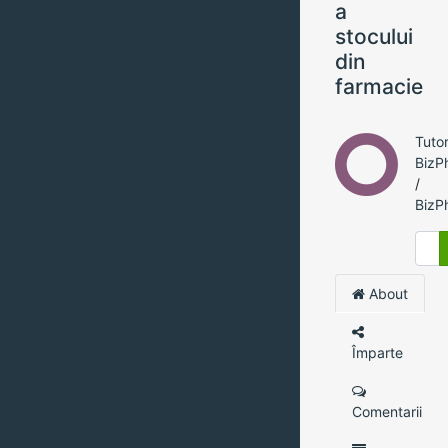
a
stocului
din
farmacie
Tutor
BizP
/
BizP
About
Împarte
Comentarii