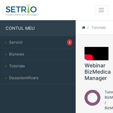
Tutoriale
CONTUL MEU
Servicii
5
Biznews
Webinar
Tutoriale
BizMedica
Manager
Dezautentificare
Tutor
BizM
/
BizM