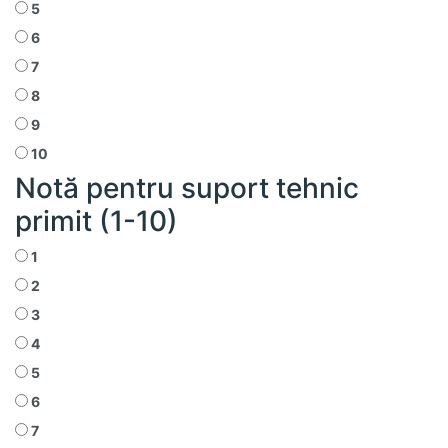
5
6
7
8
9
10
Notă pentru suport tehnic
primit (1-10)
1
2
3
4
5
6
7