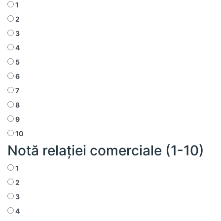
1
2
3
4
5
6
7
8
9
10
Notă relației comerciale (1-10)
1
2
3
4